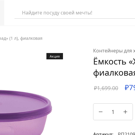
ад» (1 л), фиалковая
еля
Контейнеры для 
Акция
Ёмкость «Х
та
фиалкова
раля
₽
7
аря
₽
1,699.00
абря
Артикул:
РП210