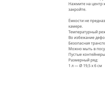
Нажмите на центр 
закройте.
Ёмкости не предна
камере.
Температурный режи
Во избежание дефо
Безопасная трансп
Можно мыть в пос
Пустые контейнеры
Размерный ряд:
1 л — Ø 19,5 x 6 см