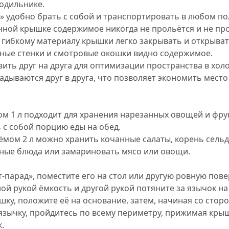
лодильнике.
» удобно брать с собой и транспортировать в любом п
чной крышке содержимое никогда не прольётся и не про
 гибкому материалу крышки легко закрывать и открыват
ные стенки и смотровые окошки видно содержимое.
ить друг на друга для оптимизации пространства в хол
адываются друг в друга, что позволяет экономить место
м 1 л подходит для хранения нарезанных овощей и фрук
 с собой порцию еды на обед.
ъёмом 2 л можно хранить кочанные салаты, корень сель
нные блюда или замариновать мясо или овощи.
-парад», поместите его на стол или другую ровную пове
й рукой ёмкость и другой рукой потяните за язычок на
ку, положите её на основание, затем, начиная со стор
зычку, пройдитесь по всему периметру, прижимая кр
.