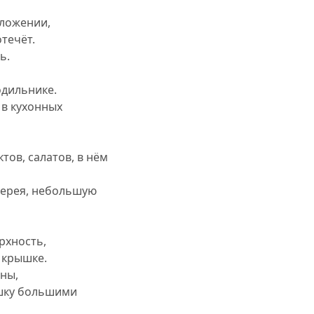
оложении,
течёт.
ь.
одильнике.
 в кухонных
тов, салатов, в нём
дерея, небольшую
рхность,
 крышке.
оны,
ышку большими