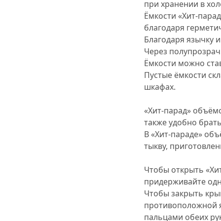
при хранении в хо
Ёмкости «Хит-парад
благодаря гермети
Благодаря язычку и
Через полупрозрач
Ёмкости можно став
Пустые ёмкости скл
шкафах.
«Хит-парад» объёмо
также удобно брать
В «Хит-параде» об
тыкву, приготовле
Чтобы открыть «Хит
придерживайте одно
Чтобы закрыть крыш
противоположной я
пальцами обеих рук