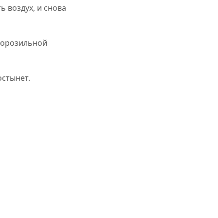
 воздух, и снова
морозильной
остынет.