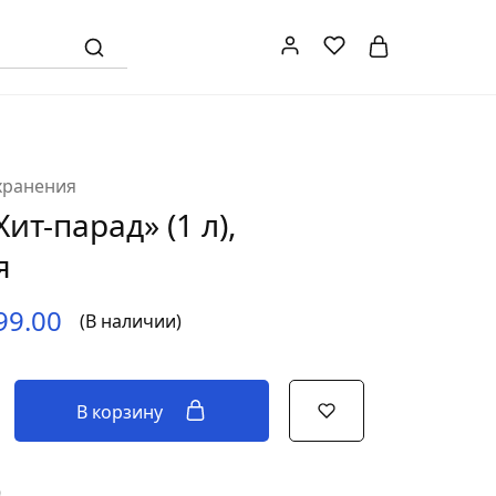
хранения
ит-парад» (1 л),
я
99.00
(В наличии)
В корзину
9