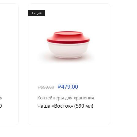
Акция
Акция
₽
479.00
₽
599.00
₽
1,
я
Контейнеры для хранения
Кон
0
Чаша «Восток» (590 мл)
Ёмк