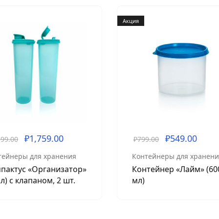
Акция
₽
1,759.00
₽
549.00
199.00
₽
799.00
тейнеры для хранения
Контейнеры для хранени
пактус «Организатор»
Контейнер «Лайм» (60
 л) с клапаном, 2 шт.
мл)