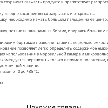
а сохраняет свежесть продуктов, препятствует распрос
 «в одно касание» легко закрывать и открывать.
шку, необходимо нажать большим пальцем на её центр.
шку, потяните пальцами за бортик, опираясь большим 
ироким бортиком позволяет ставить несколько ёмкостей
нование позволяет легко определить содержимое ёмко
для использования в морозильной камере и микроволно
екомендуется перевозить только в прямом положении, 
удомоечной машине.
азон от 0 до +85 °С.
см
Похожие товары