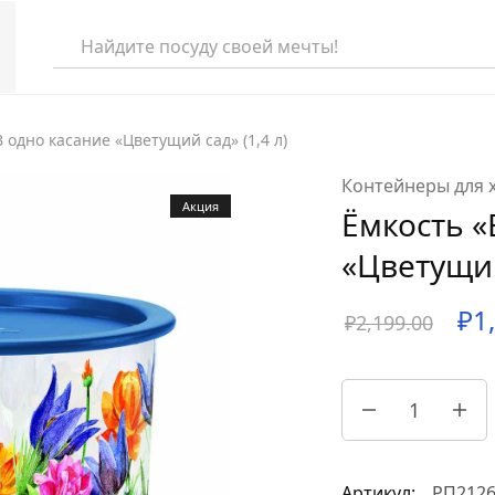
В одно касание «Цветущий сад» (1,4 л)
еля
Контейнеры для 
Акция
Ёмкость «
та
«Цветущий
раля
₽
1
аря
₽
2,199.00
абря
Артикул:
РП212