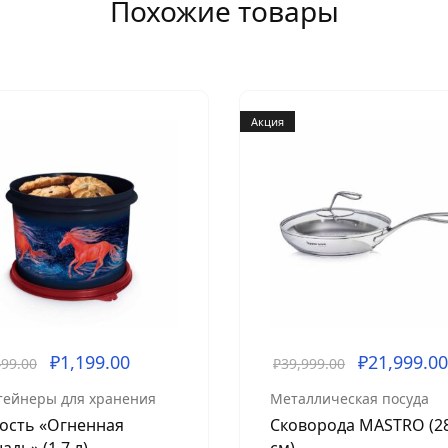
Похожие товары
Акция
₽
1,199.00
₽
21,999.00
499.00
₽
39,999.00
тейнеры для хранения
Металлическая посуда
ость «Огненная
Сковорода MASTRO (2
адь» (1,7 л)
см)