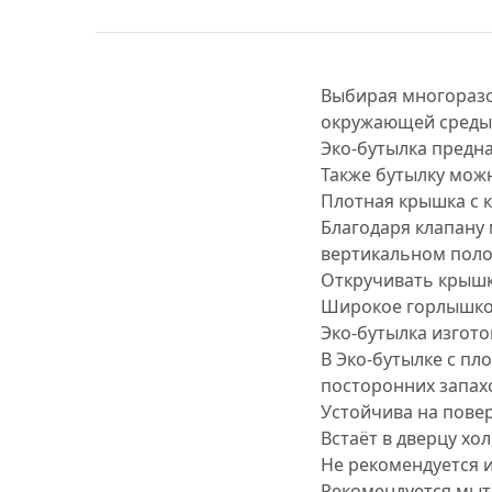
Выбирая многоразо
окружающей среды 
Эко-бутылка предна
Также бутылку мож
Плотная крышка с 
Благодаря клапану 
вертикальном поло
Откручивать крышк
Широкое горлышко 
Эко-бутылка изгот
В Эко-бутылке с пл
посторонних запах
Устойчива на пове
Встаёт в дверцу хо
Не рекомендуется 
Рекомендуется мыт