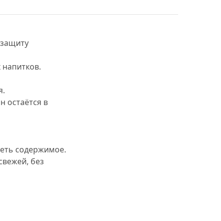
 защиту
 напитков.
я.
н остаётся в
деть содержимое.
свежей, без