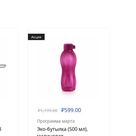
Акция
Акция
₽
599.00
₽
1,199.00
₽
79
Программа марта
Кух
8
Эко-бутылка (500 мл),
Ло
малиновая