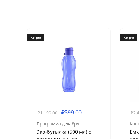
Акция
Акция
₽
599.00
₽
1,199.00
₽
2,
Программа декабря
Кон
Эко-бутылка (500 мл) с
Ёмк
клапаном, синяя
лош