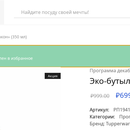
кон» (350 мл)
еля
влен в избранное
та
Программа дека
раля
Акция
Эко-бутыл
аря
₽
69
₽
999.00
абря
Артикул:
РП194
Категории:
Про
Бренд:
Tupperwar