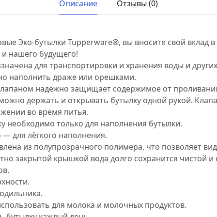
Описание
Отзывы (0)
вые Эко-бутылки Tupperware®, вы вносите свой вклад в
и нашего будущего!
значена для транспортировки и хранения воды и других
но наполнить драже или орешками.
клапаном надёжно защищает содержимое от проливани
можно держать и открывать бутылку одной рукой. Клапа
жении во время питья.
у необходимо только для наполнения бутылки.
— для лёгкого наполнения.
овлена из полупрозрачного полимера, что позволяет ви
отно закрытой крышкой вода долго сохранится чистой и 
ов.
рхности.
лодильника.
использовать для молока и молочных продуктов.
ь бутылку каждый день.