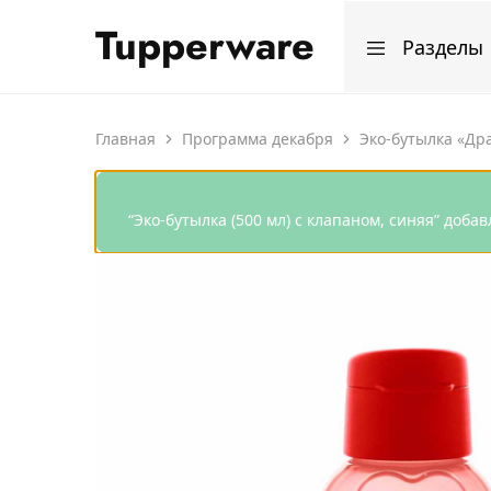
Tupperware
Разделы
Магазин
Мир
продукции
лучшей
Tupperware
посуды
Все изделия
Главная
Программа декабря
Эко-бутылка «Дра
Программа апр
“Эко-бутылка (500 мл) с клапаном, синяя” доба
Программа мар
Программа фев
Программа янв
Программа дек
Рецепты