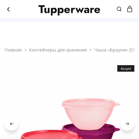
Tupperware
8(831)214-45-65
Магазин
Мир
продукции
лучшей
Tupperware
посуды
Главная
Контейнеры для хранения
Чаша «Брауни» (530 
Акция