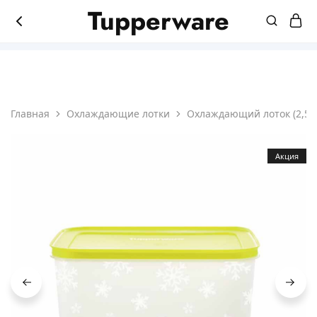
Tupperware
8(831)214-45-65
Магазин
Мир
продукции
лучшей
Tupperware
посуды
Главная
Охлаждающие лотки
Охлаждающий лоток (2,5 л
Акция