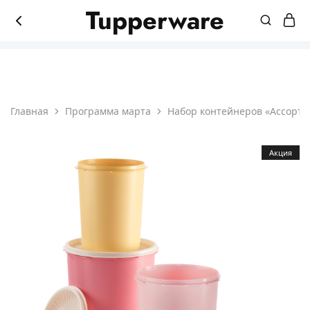
Tupperware
8(831)214-45-65
Магазин
Мир
продукции
лучшей
Tupperware
посуды
Главная
Программа марта
Набор контейнеров «Ассорти» (
Акция