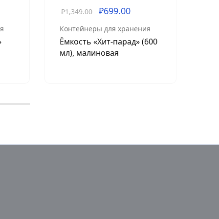
₽
699.00
₽
1,349.00
₽
49
я
Контейнеры для хранения
Кон
»
Ёмкость «Хит-парад» (600
За
мл), малиновая
«Ил
би