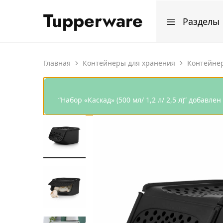
Tupperware
Разделы
Магазин
Мир
продукции
лучшей
Tupperware
посуды
Все изделия
Главная
Контейнеры для хранения
Контейнер
Программа апр
“Набор «Каскад» (500 мл/ 1,2 л/ 2,5 л)” добавле
Программа мар
Программа фев
Программа янв
Программа дек
Рецепты