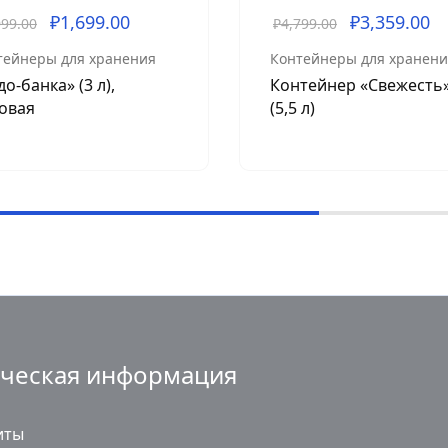
₽
1,699.00
₽
3,359.00
999.00
₽
4,799.00
тейнеры для хранения
Контейнеры для хранени
до-банка» (3 л),
Контейнер «Свежесть
овая
(5,5 л)
ческая информация
иты