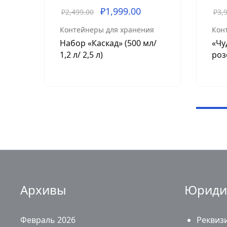
₽
1,999.00
₽
2,499.00
₽
3,
Контейнеры для хранения
Кон
Набор «Каскад» (500 мл/
«Чу
1,2 л/ 2,5 л)
роз
Архивы
Юриди
Февраль 2026
Реквиз