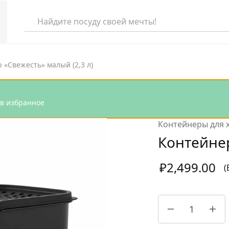
 «Свежесть» малый (2,3 л)
еля
н в избранное
та
Контейнеры для 
раля
Контейнер
аря
₽
2,499.00
(
абря