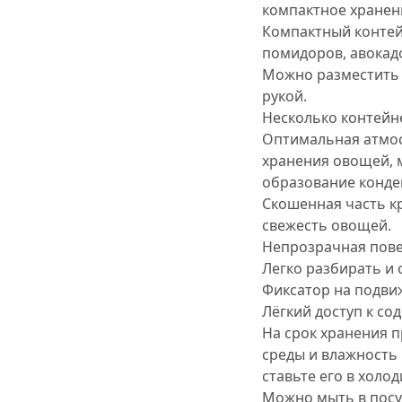
компактное хранен
Компактный контейн
помидоров, авокад
Можно разместить 
рукой.
Несколько контейне
Оптимальная атмос
хранения овощей, 
образование конде
Скошенная часть к
свежесть овощей.
Непрозрачная пове
Легко разбирать и 
Фиксатор на подви
Лёгкий доступ к с
На срок хранения 
среды и влажность 
ставьте его в холо
Можно мыть в пос