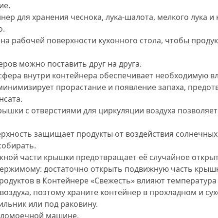
ие.
ер для хранения чеснока, лука-шалота, мелкого лука и 
о.
на рабочей поверхности кухонного стола, чтобы продук
ров можно поставить друг на друга.
фера внутри контейнера обеспечивает необходимую в
минимизирует прорастание и появление запаха, предо
нсата.
рышки с отверстиями для циркуляции воздуха позволяе
рхность защищает продукты от воздействия солнечных 
собирать.
жной части крышки предотвращает её случайное открыт
одержимому: достаточно открыть подвижную часть крыш
продуктов в Контейнере «Свежесть» влияют температур
воздуха, поэтому храните контейнер в прохладном и сух
дильник или под раковину.
удомоечной машине.