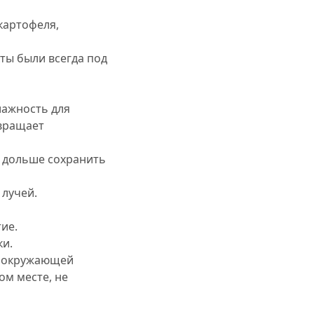
картофеля,
ты были всегда под
лажность для
твращает
т дольше сохранить
лучей.
ие.
ки.
а окружающей
ом месте, не