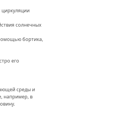
т циркуляции
йствия солнечных
 помощью бортика,
стро его
жающей среды и
, например, в
овину.