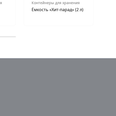
я
Контейнеры для хранения
Кон
Ёмкость «Хит-парад» (2 л)
Ко
(53