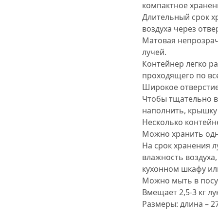
компактное хранен
Длительный срок х
воздуха через отве
Матовая непрозрач
лучей.
Контейнер легко р
проходящего по вс
Широкое отверстие 
Чтобы тщательно в
наполнить, крышку
Несколько контейне
Можно хранить одн
На срок хранения 
влажность воздуха,
кухонном шкафу или
Можно мыть в пос
Вмещает 2,5-3 кг лу
Размеры: длина – 27