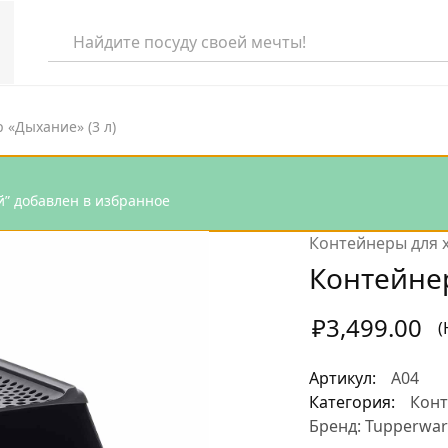
 «Дыхание» (3 л)
еля
й” добавлен в избранное
та
Контейнеры для 
раля
Контейнер
аря
₽
3,499.00
(
абря
Артикул:
А04
Категория:
Конт
Бренд:
Tupperwar