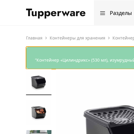
Tupperware
Разделы
Магазин
Мир
продукции
лучшей
Tupperware
посуды
Все изделия
Главная
Контейнеры для хранения
Контейнер
Программа апр
“Контейнер «Цилиндрикс» (530 мл), изумрудны
Программа мар
Программа фев
Программа янв
Программа дек
Рецепты