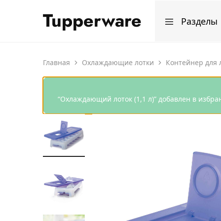
Tupperware
Разделы
Магазин
Мир
продукции
лучшей
Tupperware
посуды
Все изделия
Главная
Охлаждающие лотки
Контейнер для 
Программа апр
“Охлаждающий лоток (1,1 л)” добавлен в избра
Программа мар
Программа фев
Программа янв
Программа дек
Рецепты