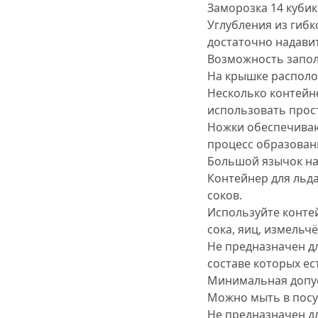
Заморозка 14 кубик
Углубления из гибк
достаточно надавит
Возможность запол
На крышке располо
Несколько контейне
использовать прос
Ножки обеспечиваю
процесс образован
Большой язычок на
Контейнер для льд
соков.
Используйте конте
сока, яиц, измельч
Не предназначен дл
составе которых ес
Минимальная допус
Можно мыть в пос
Не предназначен д