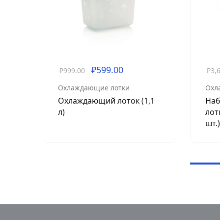
₽
599.00
₽
999.00
₽
3,
Охлаждающие лотки
Охл
Охлаждающий лоток (1,1
Наб
л)
лотк
шт.)