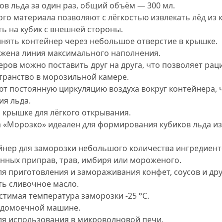
ов льда за один раз, общий объём — 300 мл.
ого материала позволяют с лёгкостью извлекать лёд из 
ь на кубик с внешней стороны.
нять контейнер через небольшое отверстие в крышке.
жена линия максимального наполнения.
ров можно поставить друг на друга, что позволяет ра
транство в морозильной камере.
т постоянную циркуляцию воздуха вокруг контейнера, ч
ия льда.
 крышке для лёгкого открывания.
а «Морозко» идеален для формирования кубиков льда из
йнер для заморозки небольшого количества ингредиент
ённых приправ, трав, имбиря или мороженого.
я приготовления и замораживания конфет, соусов и дру
ть сливочное масло.
тимая температура заморозки -25 °C.
удомоечной машине.
ля использования в микроволновой печи.