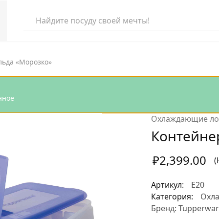
льда «Морозко»
еля
нное
та
Охлаждающие ло
раля
Контейнер
аря
₽
2,399.00
(
абря
Артикул:
Е20
Категория:
Охл
Бренд:
Tupperwar