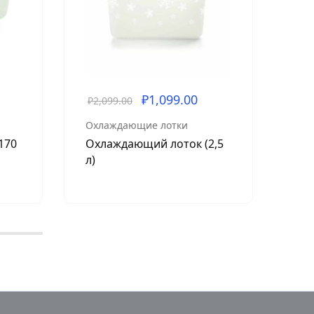
₽
1,099.00
₽
2,099.00
₽
1,
Охлаждающие лотки
Охл
170
Охлаждающий лоток (2,5
Ко
л)