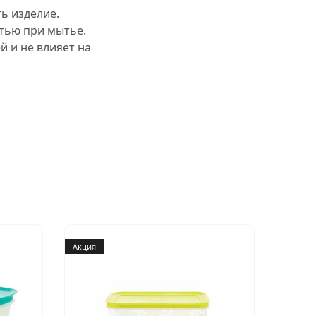
ь изделие.
тью при мытье.
 и не влияет на
Акция
Акция