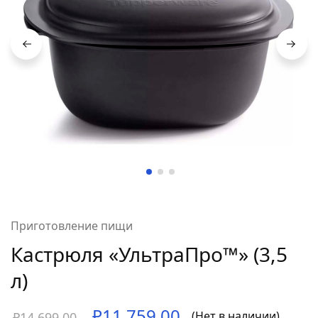
Приготовление пищи
Кастрюля «УльтраПро™» (3,5
л)
₽
11,759.00
(Нет в наличии)
₽
14,699.00