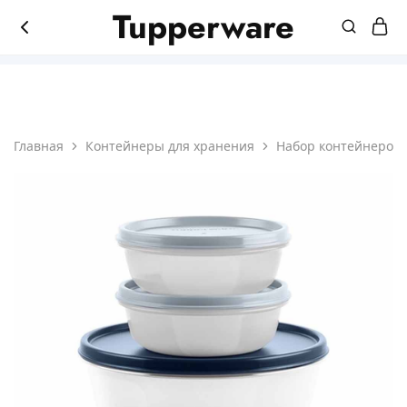
Tupperware
8(831)214-45-65
Магазин
Мир
продукции
лучшей
Tupperware
посуды
Главная
Контейнеры для хранения
Набор контейнеров 