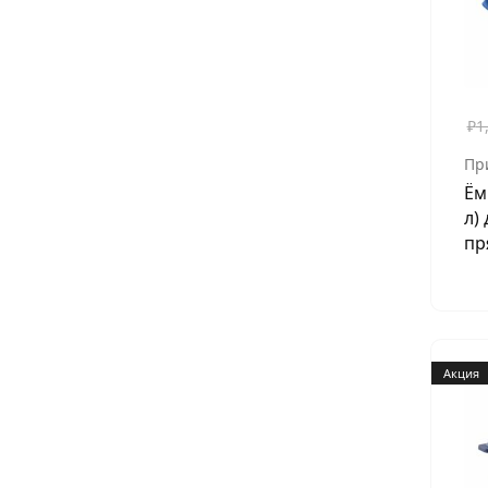
₽
1
Пр
Ём
л)
пр
Акция