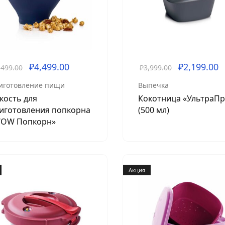
₽
4,499.00
₽
2,199.00
,499.00
₽
3,999.00
иготовление пищи
Выпечка
кость для
Кокотница «УльтраП
иготовления попкорна
(500 мл)
OW Попкорн»
Акция