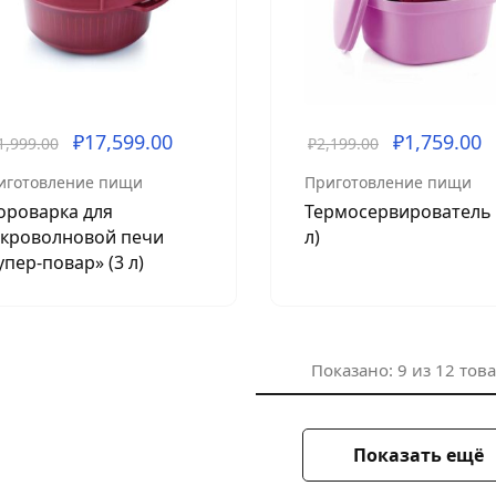
₽
17,599.00
₽
1,759.00
1,999.00
₽
2,199.00
иготовление пищи
Приготовление пищи
ороварка для
Термосервирователь 
кроволновой печи
л)
упер-повар» (3 л)
Показано:
9
из
12
тов
Показать ещё