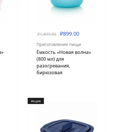
₽
899.00
₽
1,499.00
Приготовление пищи
а»
Ёмкость «Новая волна»
(800 мл) для
разогревания,
бирюзовая
Акция