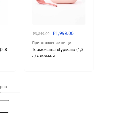
₽
1,999.00
₽
3,849.00
Приготовление пищи
(2,8
Термочаша «Гурман» (1,3
л) с ложкой
аров