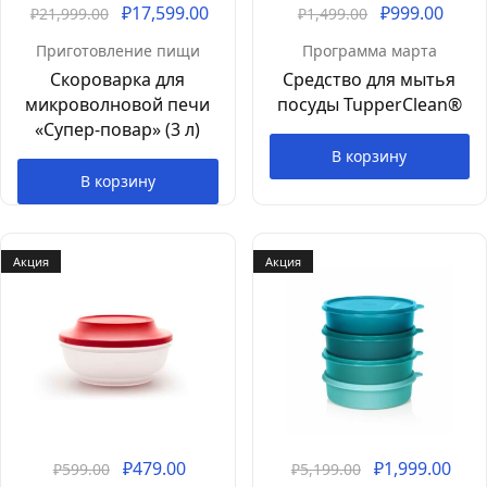
₽
17,599.00
₽
999.00
₽
21,999.00
₽
1,499.00
Приготовление пищи
Программа марта
Скороварка для
Средство для мытья
микроволновой печи
посуды TupperClean®
«Супер-повар» (3 л)
В корзину
В корзину
Акция
Акция
₽
479.00
₽
1,999.00
₽
599.00
₽
5,199.00