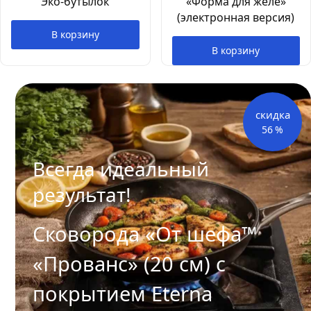
Эко-бутылок
«Форма для желе»
(электронная версия)
В корзину
В корзину
скидка
56
%
Всегда идеальный
результат!
Сковорода «От шефа™
«Прованс» (20 см) с
покрытием Eterna