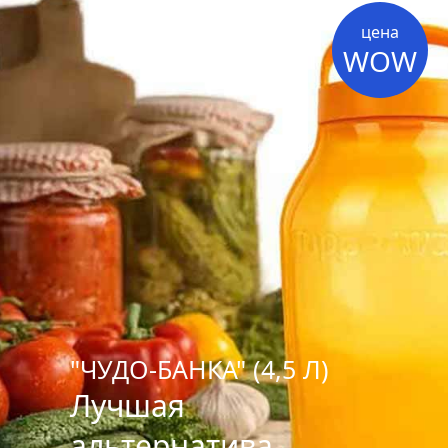
цена
WOW
"ЧУДО-БАНКА" (4,5 Л)
Лучшая
альтернатива