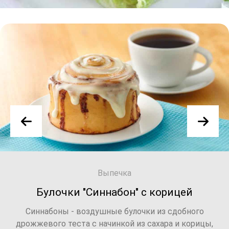
Выпечка
рицей
Блинчики креп-сю
 сдобного
Аппетитные блинчики с соусом из ап
ра и корицы,
настоящая классика французской кухни