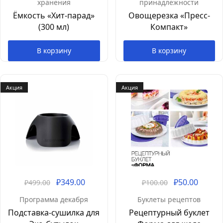
хранения
принадлежности
Ёмкость «Хит-парад»
Овощерезка «Пресс-
(300 мл)
Компакт»
В корзину
В корзину
Акция
Акция
₽
349.00
₽
50.00
₽
499.00
₽
100.00
Программа декабря
Буклеты рецептов
Подставка-сушилка для
Рецептурный буклет