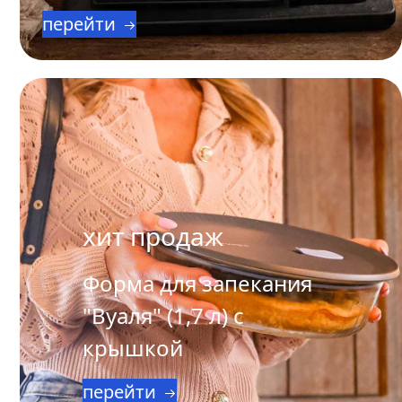
перейти
хит продаж
Форма для запекания
"Вуаля" (1,7 л) с
крышкой
перейти