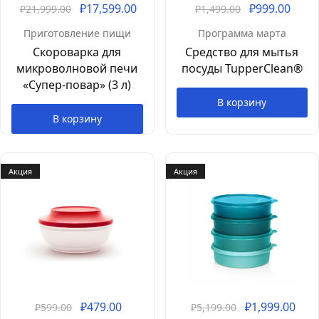
₽
17,599.00
₽
999.00
₽
21,999.00
₽
1,499.00
Приготовление пищи
Программа марта
Скороварка для
Средство для мытья
микроволновой печи
посуды TupperClean®
«Супер-повар» (3 л)
В корзину
В корзину
Акция
Акция
₽
479.00
₽
1,999.00
₽
599.00
₽
5,199.00