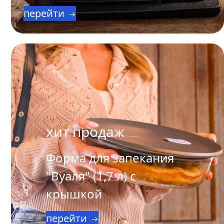
перейти
хит продаж
Форма для запекания
"Вуаля" (1,7 л) с
крышкой
перейти