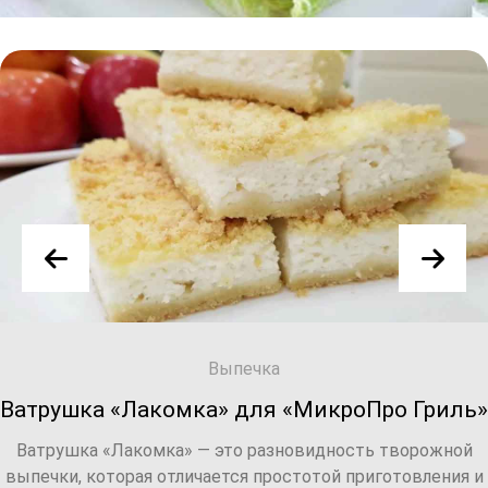
Выпе
 «МикроПро Гриль»
Булочки "Синна
новидность творожной
Синнабоны - воздушные
стотой приготовления и
дрожжевого теста с начин