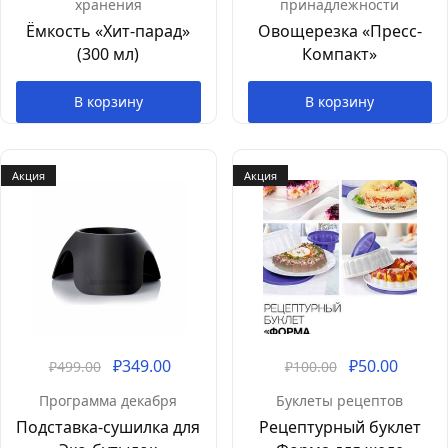
хранения
принадлежности
Ёмкость «Хит-парад»
Овощерезка «Пресс-
(300 мл)
Компакт»
В корзину
В корзину
Акция
Акция
₽
349.00
₽
50.00
₽
499.00
₽
100.00
Программа декабря
Буклеты рецептов
Подставка-сушилка для
Рецептурный буклет