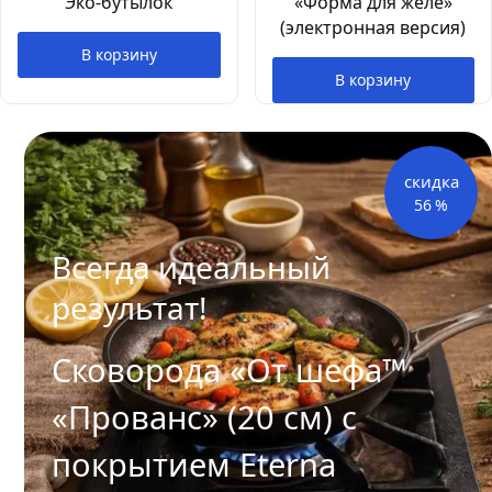
Эко-бутылок
«Форма для желе»
(электронная версия)
В корзину
В корзину
скидка
56
%
Всегда идеальный
результат!
Сковорода «От шефа™
«Прованс» (20 см) с
покрытием Eterna