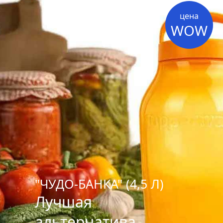
цена
WOW
"ЧУДО-БАНКА" (4,5 Л)
Лучшая
альтернатива